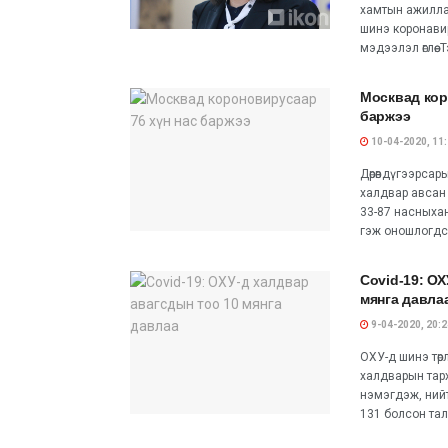
хамтын ажилла
шинэ коронави
мэдээлэл өглөө
Москвад кор
баржээ
10-04-2020, 11
Дөрөвдүгээрса
халдвар авсан 
33-87 насныхан
гэж оношлогдсо
Covid-19: О
мянга давла
9-04-2020, 20:2
ОХУ-д шинэ төр
халдварын тарха
нэмэгдэж, нийт
131 болсон тал