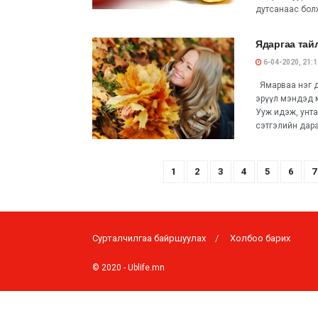
дутсанаас болж
Ядаргаа тайл
6-04-2020, 21:1
Ямарваа нэг да
эрүүл мэндэд м
Ууж идэж, унта
сэтгэлийн дара
1
2
3
4
5
6
7
Сурталчилгаа байршуулах
Холбоо барих
© 2020 -
Ublife.mn