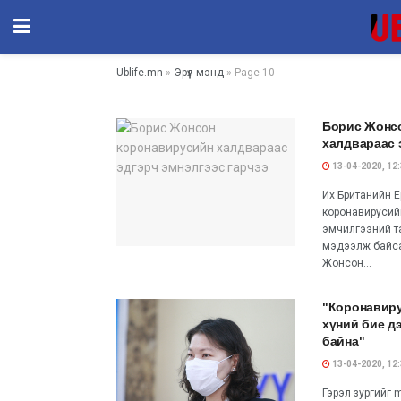
Ublife.mn
»
Эрүүл мэнд
» Page 10
Борис Жонс
халдвараас 
13-04-2020, 12
Их Британийн Е
коронавирусий
эмчилгээний та
мэдээлж байсан.
Жонсон...
"Коронавиру
хүний бие д
байна"
13-04-2020, 12
Гэрэл зургийг