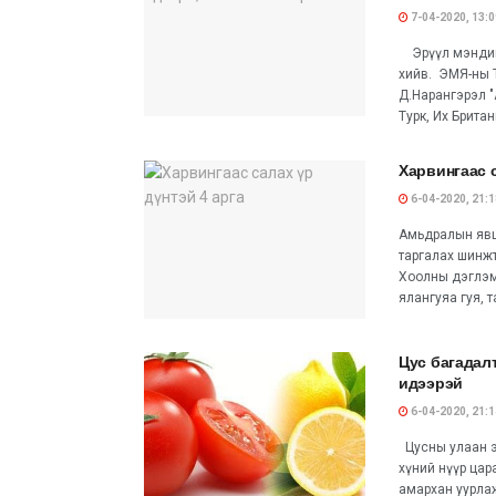
7-04-2020, 13:0
Эрүүл мэндий
хийв. ЭМЯ-ны 
Д.Нарангэрэл "
Турк, Их Британ
Харвингаас с
6-04-2020, 21:1
Амьдралын явц
таргалах шинжтэ
Хоолны дэглэм 
ялангуяа гуя, т
Цус багадал
идээрэй
6-04-2020, 21:1
Цусны улаан э
хүний нүүр цара
амархан уурлаж