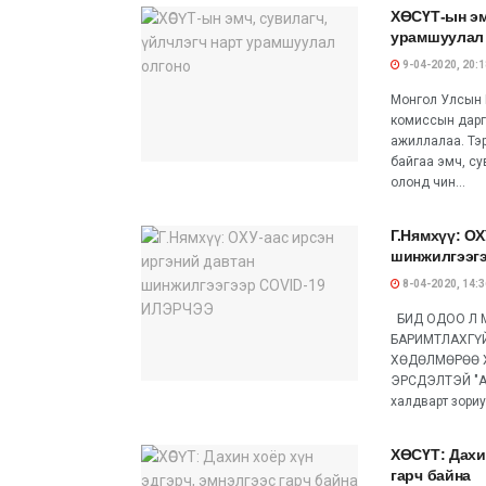
ХӨСҮТ-ын эм
урамшуулал
9-04-2020, 20:1
Монгол Улсын 
комиссын дарга
ажиллалаа. Тэ
байгаа эмч, су
олонд чин...
Г.Нямхүү: ОХ
шинжилгээг
8-04-2020, 14:3
БИД ОДОО Л 
БАРИМТЛАХГҮЙ
ХӨДӨЛМӨРӨӨ 
ЭРСДЭЛТЭЙ "Ав
халдварт зориу
ХӨСҮТ: Дахи
гарч байна