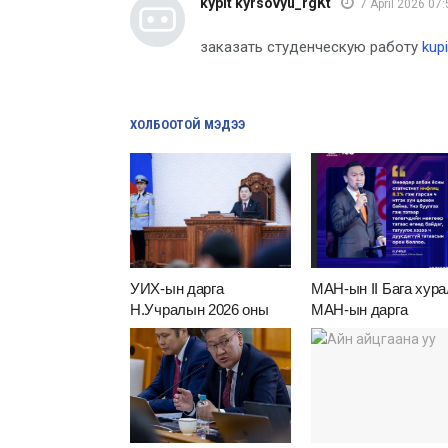
kypit kyrsovyu_rgKt
7 April 2026 07:
заказать студенческую работу
kup
ХОЛБООТОЙ МЭДЭЭ
УИХ-ын дарга
МАН-ын II Бага хур
Н.Учралын 2026 оны
МАН-ын дарга
хаврын ээлжит
Н.Учралын тависан
чуулганыг нээж хэлсэн
илтгэл
үг