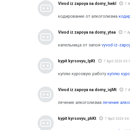
Vivod iz zapoya na domy_hwkl
7 A
кодирование от алкоголизма
коди
Vivod iz zapoya na domy_ytea
7 A
капельница от запоя
vyvod-iz-zapo
kypit kyrsovyu_lpKt
7 April 2026 03:
куплю курсовую работу
куплю кур
Vivod iz zapoya na domy_iqMt
7 A
лечение алкоголизма
лечение алк
kypit kyrsovyu_phKt
7 April 2026 04