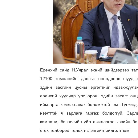
Ерөнхий сайд Н.Учрал эхний шийдвэрээр тат
12100 компанийн дансыг өнөөдрөөс шууд нэ
эдийн засгийн цусны эргэлтийг идэвхжүүлэ
ерөнхий хуулиар улс орон, эдийн засагт он
ийм арга хэмжээ авах боломжтой юм. Түгжигд
нээлттэй ч зарлага гаргаж болдоггүй. Зарл
компани, бизнесийн үйл ажиллагаа хэвийн бол
өгөх төлбөрөө төлөх нь энгийн ойлголт юм.