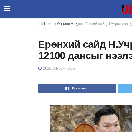
Ublife.mn
»
Онцлох мэдээ
» Ерөнхий сайд Н.Учрал хааг
Ерөнхий сайд Н.Уч
12100 дансыг нээл
2026/04/06 - 15:36
Хуваалцах