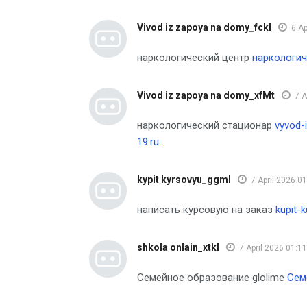
Vivod iz zapoya na domy_fckl
6 Ap
наркологический центр
наркологич
Vivod iz zapoya na domy_xfMt
7 A
наркологический стационар
vyvod-
19.ru
.
kypit kyrsovyu_ggml
7 April 2026 0
написать курсовую на заказ
kupit-
shkola onlain_xtkl
7 April 2026 01:11
Семейное образование glolime
Сем