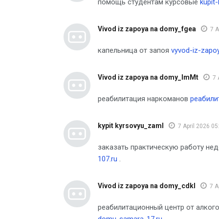
помощь студентам курсовые
kupit
Vivod iz zapoya na domy_fgea
7 A
капельница от запоя
vyvod-iz-zapo
Vivod iz zapoya na domy_lmMt
7 
реабилитация наркоманов
реабили
kypit kyrsovyu_zaml
7 April 2026 05
заказать практическую работу не
107.ru
.
Vivod iz zapoya na domy_cdkl
7 A
реабилитационный центр от алког