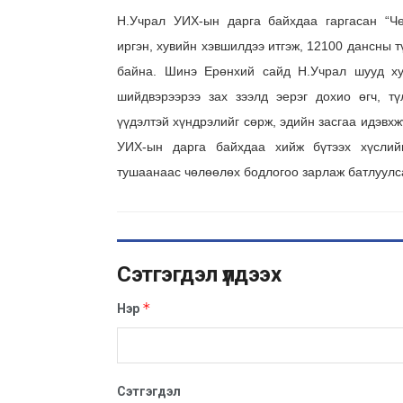
Н.Учрал УИХ-ын дарга байхдаа гаргасан “Чө
иргэн, хувийн хэвшилдээ итгэж, 12100 дансны т
байна. Шинэ Ерөнхий сайд Н.Учрал шууд ху
шийдвэрээрээ зах зээлд эерэг дохио өгч, т
үүдэлтэй хүндрэлийг сөрж, эдийн засгаа идэвхж
УИХ-ын дарга байхдаа хийж бүтээх хүслий
тушаанаас чөлөөлөх бодлогоо зарлаж батлуулс
Сэтгэгдэл үлдээх
*
Нэр
Сэтгэгдэл