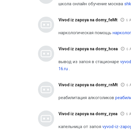
школа онлайн обучение москва
shk
Vivod iz zapoya na domy_feMt
6 A
наркологическая помощь
нарколо
Vivod iz zapoya na domy_hcea
6 
вывод из запоя в стационаре
vyvo
16.ru
.
Vivod iz zapoya na domy_rnMt
6 
реабилитация алкоголиков
реабил
Vivod iz zapoya na domy_zyea
6 A
капельница от запоя
vyvod-iz-zapo