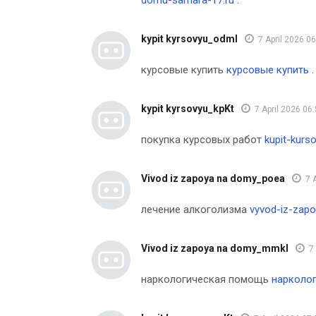
domu-samara-17.ru
.
kypit kyrsovyu_odml
7 April 2026 0
курсовые купить
курсовые купить
.
kypit kyrsovyu_kpKt
7 April 2026 06
покупка курсовых работ
kupit-kurs
Vivod iz zapoya na domy_poea
7 
лечение алкоголизма
vyvod-iz-zap
Vivod iz zapoya na domy_mmkl
7
наркологическая помощь
нарколо