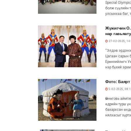
Special Olympi
болж сүүлийн 
улсынхаа баг,
Жүжигчин О.
нар гавьяат
27-02-2025, 14
“Элдэв эрдэнэ
Цагаан сарын 
Ерөнхийлөгч Ух
нэр бүхий эрхм
Фото: Баярт
5-02-2025, 08:1
Өмнөговь аймг
өдрийн турш ү
бахархсан өндө
нялхасыг хүртэ