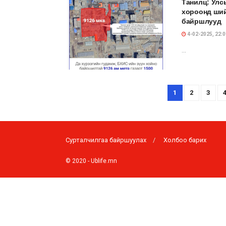
Танилц: Улс
хороонд ший
байршлууд
4-02-2025, 22:0
...
1
2
3
Сурталчилгаа байршуулах
Холбоо барих
© 2020 -
Ublife.mn