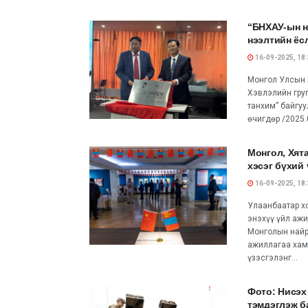
“БНХАУ-ын н
нээлтийн ёс
16-09-2025, 18
Монгол Улсын Х
Хэвлэлийн гру
танхим” байгу
өчигдөр /2025.0
Монгол, Хят
хэсэг бүхий 
16-09-2025, 18
Улаанбаатар хо
энэхүү үйл аж
Монголын най
ажиллагаа хам
үзэсгэлэнг...
Фото: Нисэх
тэмдэглэж б