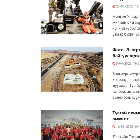
25-05-2025, 19
Монгол Улсад 
жилийн ойд зо
хүчний үүсэл х
үзмэр бүхий үз
Фото: Экстр
байгуулагдж
5-04-2025, 10:0
Баянзүрх дүүрг
хороонд экстр
дууслаа. Тус б
талбай, авто с
волейбол, хүүх
Тусгай олим
амжилт
16-03-2025, 09
Дэлхийн Тусга