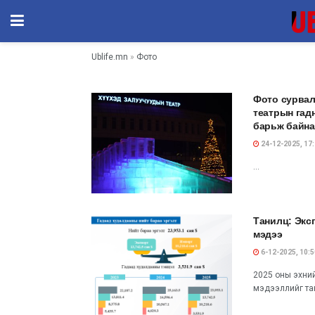
Ublife.mn
»
Фото
Фото сурвал
театрын гад
барьж байна
24-12-2025, 17
...
Танилц: Экс
мэдээ
6-12-2025, 10:5
2025 оны эхни
мэдээллийг тан