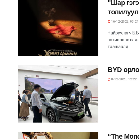
"Шар гэгэ
толилуул
16-12-2025, 03:24
Найруулагч Б.Б
зохиолоос сэдэ
таашаалд...
BYD орлог
8-12-2025, 12:22
...
“The Mon