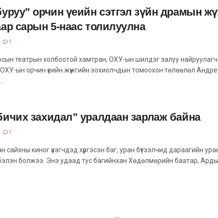
буруу” орчин үеийн сэтгэл зүйн драмын ж
аар сарын 5-наас толилуулна
1
осын театрын холбоотой хамтран, ОХУ-ын шилдэг залуу найруулагч
 ОХУ-ын орчин үеийн жүжгийн зохиолчдын томоохон төлөөлөл Андре
..
бичих захидал” уралдаан зарлаж байна
1
н сайхны киног үзэгчдэд хүргэсэн баг, уран бүтээлчид дараагийн ура
элэн болжээ. Энэ удаад тус багийнхан Хөдөлмөрийн баатар, Ардын