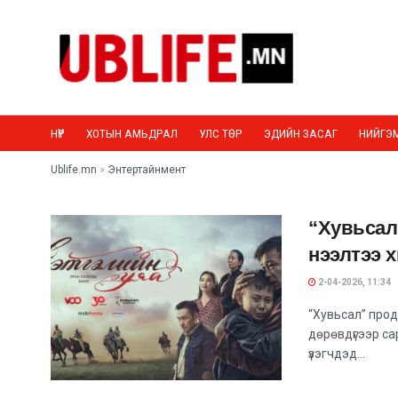
НҮҮР
ХОТЫН АМЬДРАЛ
УЛС ТӨР
ЭДИЙН ЗАСАГ
НИЙГЭ
Ublife.mn
»
Энтертайнмент
“Хувьсал
нээлтээ 
2-04-2026, 11:34
“Хувьсал” прод
дөрөвдүгээр са
үзэгчдэд...