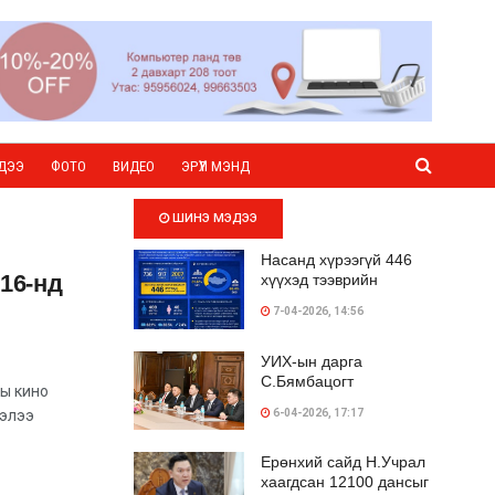
ДЭЭ
ФОТО
ВИДЕО
ЭРҮҮЛ МЭНД
ШИНЭ МЭДЭЭ
Насанд хүрээгүй 446
16-нд
хүүхэд тээврийн
хэрэгсэл жолоодсон
7-04-2026, 14:56
УИХ-ын дарга
С.Бямбацогт
ны кино
парламент дахь таван
6-04-2026, 17:17
ээлээ
намын
Ерөнхий сайд Н.Учрал
хаагдсан 12100 дансыг