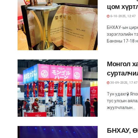
цом хүрт
6-10-2025, 12:47
БНХАУ-ын цирк
зэрэглэлийн т
Банзны 17-18 н
Монгол х
сурталчи
30-09-2025, 17:47
Тун удахгүй Яп
тус улсын аял
жуулчлалын...
БНХАУ, Ө