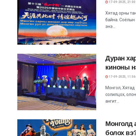
17-09-2025, 21:00
Хятад орны тан
байна. Соёлын 
энэ...
Дуран хар
киноны н
17-09-2025, 11:56
Монгол, Хятад 
солилцох, олон
ангит...
Монголд 
болох вэ