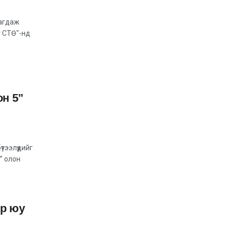
удирдлагуудад цахим
шилжилтийг
лагдаж
26-03-2026, 12:33
хэрэгжүүлэх
г СТӨ"-нд
Тусгай дуут дохио
ажлуулсан тээврийн
хэрэгсэлд зам тавьж
26-03-2026, 11:13
Эдийн засагт учирч
он 5”
болзошгүй хямралыг
даван туулах арга
26-03-2026, 01:50
тээлүүдийг
” олон
эр юу