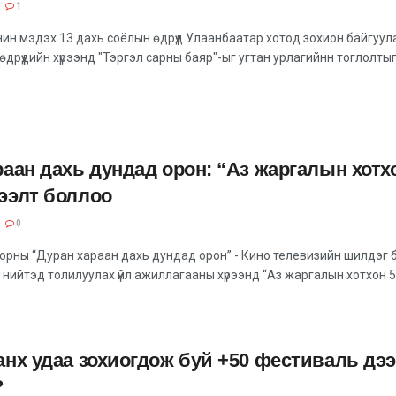
1
ин мэдэх 13 дахь соёлын өдрүүд Улаанбаатар хотод зохион байгуу
өдрүүдийн хүрээнд "Тэргэл сарны баяр"-ыг угтан урлагийнн тоглолты
аан дахь дундад орон: “Аз жаргалын хотх
ээлт боллоо
0
орны “Дуран хараан дахь дундад орон” - Кино телевизийн шилдэг бү
 нийтэд толилуулах үйл ажиллагааны хүрээнд “Аз жаргалын хотхон 5
анх удаа зохиогдож буй +50 фестиваль дэ
?