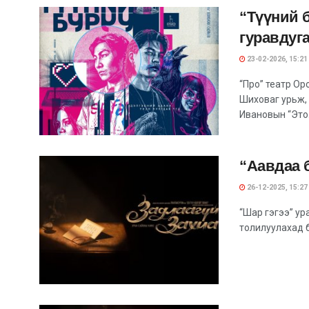
“Түүний 
гуравдуг
23-02-2026, 15:21
“Про” театр Ор
Шиховаг урьж,
Ивановын “Это.
“Аавдаа 
26-12-2025, 15:27
“Шар гэгээ” ура
толилуулахад б