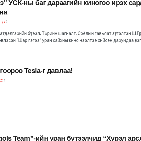
э" УСК-ны баг дараагийн киногоо ирэх сар
на
0
атдэлгэрийн бүтээл, Төрийн шагналт, Соёлын гавьяат зүтгэлтэн Ш.Г
влэсэн “Шар гэгээ” уран сайхны кино нээлтээ хийсэн даруйдаа үзэ
оороо Tesla-г давлаа!
1
gols Team”-ийн уран бүтээлчид “Хүрэл арс