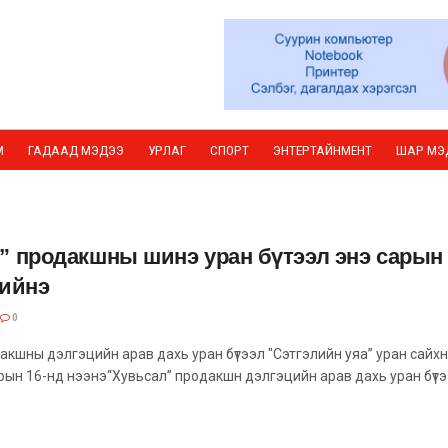
М
ГАДААД МЭДЭЭ
УРЛАГ
СПОРТ
ЭНТЕРТАЙНМЕНТ
ШАР МЭ
” продакшны шинэ уран бүтээл энэ сарын 
хийнэ
0
акшны дэлгэцийн арав дахь уран бүтээл "Сэтгэлийн уяа” уран сайх
рын 16-нд нээнэ“Хувьсал” продакшн дэлгэцийн арав дахь уран бүт