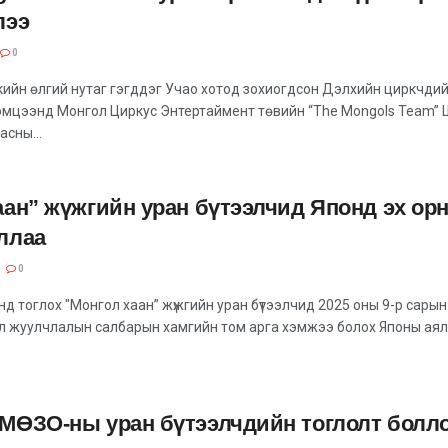
лээ
0
ийн өлгий нутаг гэгддэг Учао хотод зохиогдсон Дэлхийн циркчди
эмцээнд Монгол Циркус Энтертаймент төвийн “The Mongols Team”
асны...
аан” жүжгийн уран бүтээлчид Японд эх ор
ллаа
0
онд тоглох "Монгол хаан” жүжгийн уран бүтээлчид 2025 оны 9-р сарын
ал жуулчлалын салбарын хамгийн том арга хэмжээ болох Японы ая
МӨЗО-ны уран бүтээлчдийн тоглолт болл