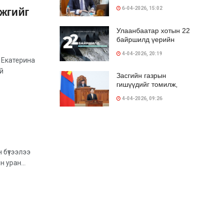
нээлээ
6-04-2026, 15:02
үжгийг
Улаанбаатар хотын 22
байршилд үерийн
хамгаалалтын барилга
4-04-2026, 20:19
 Екатерина
й
Засгийн газрын
гишүүдийг томилж,
өнөөдрөөс хэмнэлтийн
4-04-2026, 09:26
УИХ-ын даргаар
С.Бямбацогтыг
сонголоо
3-04-2026, 18:55
н бүтээлээ
 уран...
“Хувьсал” продакшны
шинэ уран бүтээл энэ
сарын 16-нд
2-04-2026, 11:34
“Туулын хурдны зам”
төслийн талаарх