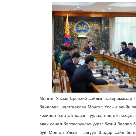
Монгол Улсын Ерөнхий сайдын захирамжаар Г
байдлаас шалтгаалсан Монгол Улсын эдийн за
хохирол багатай даван туулах, онцгой нөхцөл
авах санал боловсруулах үүрэг бүхий Зөвлөл б
буй Монгол Улсын Тэргүүн Шадар сайд бөгөө