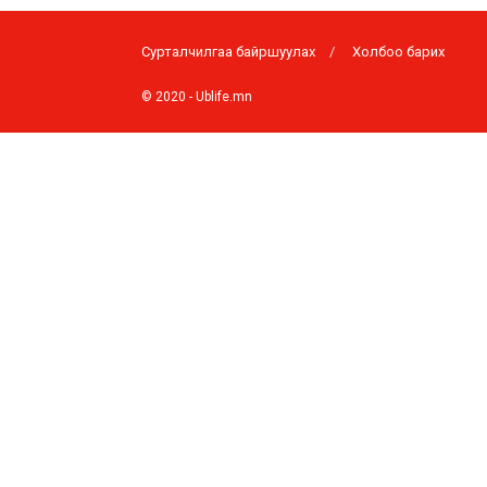
өндөрлөв
Сурталчилгаа байршуулах
Холбоо барих
© 2020 -
Ublife.mn