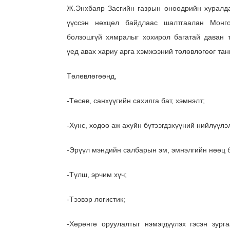
Ж.Энхбаяр Засгийн газрын өнөөдрийн хуралд
үүссэн нөхцөл байдлаас шалтгаалан Монг
болзошгүй хямралыг хохирол багатай даван 
үед авах хариу арга хэмжээний төлөвлөгөөг та
Төлөвлөгөөнд,
-Төсөв, санхүүгийн сахилга бат, хэмнэлт;
-Хүнс, хөдөө аж ахуйн бүтээгдэхүүний нийлүүлэ
-Эрүүл мэндийн салбарын эм, эмнэлгийн нөөц б
-Түлш, эрчим хүч;
-Тээвэр логистик;
-Хөрөнгө оруулалтыг нэмэгдүүлэх гэсэн зург