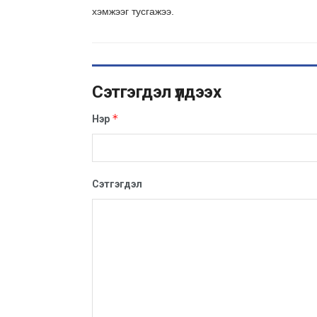
хэмжээг тусгажээ.
Сэтгэгдэл үлдээх
*
Нэр
Сэтгэгдэл