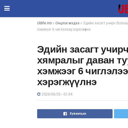
Ublife.mn
»
Онцлох мэдээ
» Эдийн засагт учирч болзош
хэмжээг 6 чиглэлээр хэрэгжүүлнэ
Эдийн засагт учир
хямралыг даван ту
хэмжээг 6 чиглэлэ
хэрэгжүүлнэ
2026/03/26 - 01:34
Хуваалцах