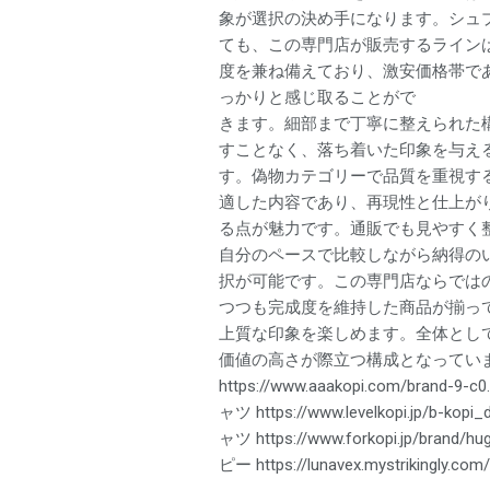
象が選択の決め手になります。シュプ
ても、この専門店が販売するライン
度を兼ね備えており、激安価格帯で
っかりと感じ取ることがで
きます。細部まで丁寧に整えられた
すことなく、落ち着いた印象を与え
す。偽物カテゴリーで品質を重視す
適した内容であり、再現性と仕上が
る点が魅力です。通販でも見やすく
自分のペースで比較しながら納得の
択が可能です。この専門店ならでは
つつも完成度を維持した商品が揃っ
上質な印象を楽しめます。全体とし
価値の高さが際立つ構成となっていま
https://www.aaakopi.com/brand
ャツ https://www.levelkopi.jp/b-k
ャツ https://www.forkopi.jp/bran
ピー https://lunavex.mystrikingly.com