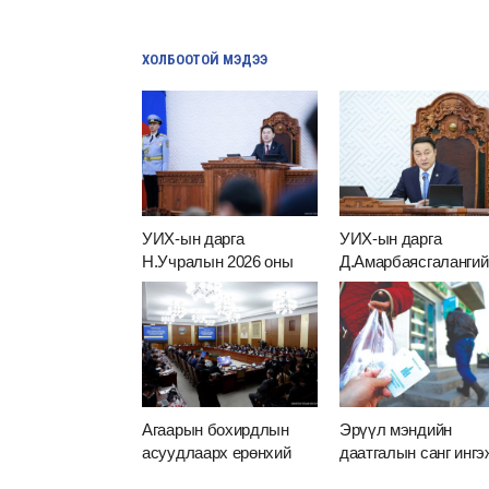
ХОЛБООТОЙ МЭДЭЭ
УИХ-ын дарга
УИХ-ын дарга
Н.Учралын 2026 оны
Д.Амарбаясгалангий
хаврын ээлжит
УИХ-ын 2025 оны
чуулганыг нээж хэлсэн
намрын ээлжит
үг
чуулганыг нээж хэл
үг
Агаарын бохирдлын
Эрүүл мэндийн
асуудлаарх ерөнхий
даатгалын санг ингэ
хяналтын сонсгол
тонодог