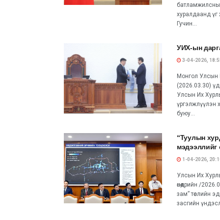
батламжилсны 
хуралдаанд үг 
Гучин...
УИХ-ын дарг
3-04-2026, 18:5
Монгол Улсын И
(2026.03.30) ү
Улсын Их Хурл
үргэлжлүүлэн х
буюу...
“Туулын хур
мэдээллийг 
1-04-2026, 20:1
Улсын Их Хурл
өнөөдрийн /202
зам” төслийн э
засгийн үндэслэл