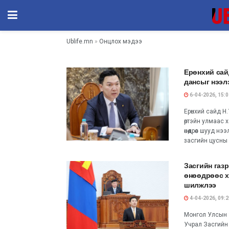
Ublife.mn
»
Онцлох мэдээ
Ерөнхий сай
дансыг нээл
6-04-2026, 15:0
Ерөнхий сайд Н
өртэйн улмаас
өнөөдрөөс шууд 
засгийн цусны 
Засгийн газ
өнөөдрөөс х
шилжлээ
4-04-2026, 09:2
Монгол Улсын 
Учрал Засгийн