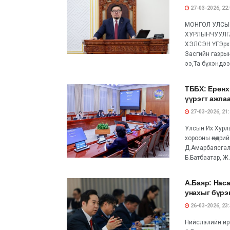
27-03-2026, 22
МОНГОЛ УЛСЫ
ХУРЛЫНЧУУЛГ
ХЭЛСЭН ҮГЭрхэ
Засгийн газры
ээ,Та бүхэндээ.
ТББХ: Ерөнх
үүрэгт ажла
27-03-2026, 21
Улсын Их Хурл
хорооны өнөөдри
Д.Амарбаясгала
Б.Батбаатар, Ж.
А.Баяр: Нас
унахыг бүрэ
26-03-2026, 23
Нийслэлийн ирг