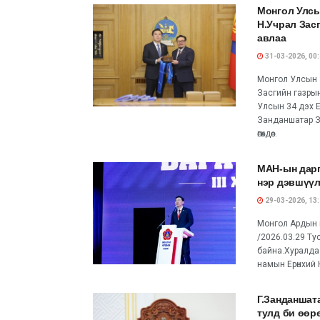
Монгол Улсы
Н.Учрал Зас
авлаа
31-03-2026, 00
Монгол Улсын 3
Засгийн газры
Улсын 34 дэх 
Занданшатар З
өгөхдөө...
МАН-ын дарг
нэр дэвшүү
29-03-2026, 13
Монгол Ардын на
/2026.03.29 Ту
байна.Хуралда
намын Ерөнхий 
Г.Занданшат
тулд би өөр