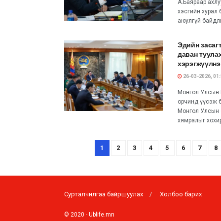
А.Баяраар ахл
хэсгийн хурал 
аюулгүй байдлы
Эдийн засаг
даван туулах
хэрэгжүүлнэ
26-03-2026, 01
Монгол Улсын 
орчинд үүсэж б
Монгол Улсын 
хямралыг хохир
1
2
3
4
5
6
7
8
Сурталчилгаа байршуулах
Холбоо барих
© 2020 -
Ublife.mn