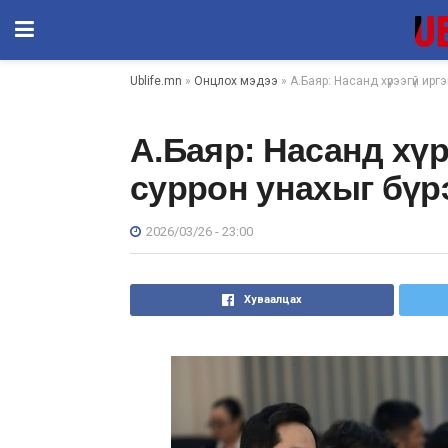
Ublife.mn
»
Онцлох мэдээ
» А.Баяр: Насанд хүрээгүй ирг
А.Баяр: Насанд хүр
суррон унахыг бүр
2026/03/26 - 23:00
Хуваалцах