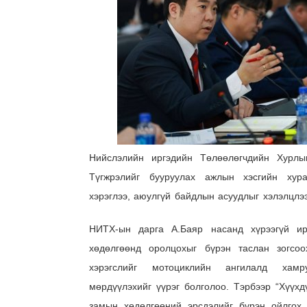
Нийслэлийн иргэдийн Төлөөлөгчдийн Хурлы
Түгжрэлийг бууруулах ажлын хэсгийн хур
хэрэглээ, аюулгүй байдлын асуудлыг хэлэлцлээ
НИТХ-ын дарга А.Баяр насанд хүрээгүй и
хөдөлгөөнд оролцохыг бүрэн таслан зогсоо
хэрэгслийг мотоциклийн ангилалд хамру
мөрдүүлэхийг үүрэг болголоо. Тэрбээр “Хүүх
замын хөдөлгөөний эрсдэлийг бүрэн ойлгох 