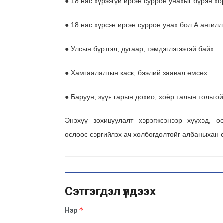
● 18 нас хүрээгүй иргэн суррон унахыг бүрэн хо
● 18 нас хүрсэн иргэн суррон унах бол А анги
● Улсын бүртгэл, дугаар, тэмдэглэгээтэй байх
● Хамгаалалтын каск, бээлий заавал өмсөх
● Баруун, зүүн гарын дохио, хоёр талын тольто
Энэхүү зохицуулалт хэрэгжсэнээр хүүхэд, ө
ослоос сэргийлэх ач холбогдолтойг албаныхан 
Сэтгэгдэл үлдээх
*
Нэр