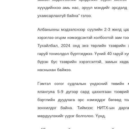
хүүхдийнхээ амь нас, эрүүл мэндийг эрсдэлд о
ухамсарлахгүй байна” гэлээ.
Албаныхны мэдээлснээр сүүлийн 2-3 жилд цах
хэрэглээ огцом нэмэгдсэнтэй холбоотой зам тээ
Тухайлбал, 2024 онд энэ төрлийн тээврийн 
гаруй тохиолдол бүртгэгджээ. Үүний 40 гаруй х
бүрэн бус тээврийн хэрэгсэлтэй, замын хөд
насныхан байжээ.
Гэмтэл согог судлалын үндэсний төвийн 
ялангуяа 5-9 дүгээр сард цахилгаан тээврий
бэртлийн дуудлага эрс нэмэгддэг бөгөөд то
зонхилдог байна. Тиймээс НИТХ-ын дарг
мөрдүүлэхийг үүрэг болголоо. Үүнд,