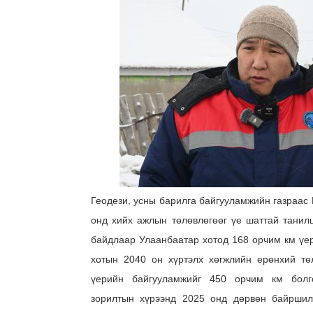
Геодези, усны барилга байгууламжийн газраас
онд хийх ажлын төлөвлөгөөг үе шаттай танил
байдлаар Улаанбаатар хотод 168 орчим км үе
хотын 2040 он хүртэлх хөгжлийн ерөнхий тө
үерийн байгууламжийг 450 орчим км болго
зорилтын хүрээнд 2025 онд дөрвөн байршил