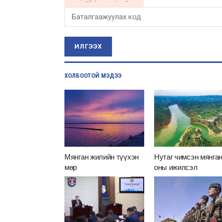
ИЛГЭЭХ
ХОЛБООТОЙ МЭДЭЭ
Мянган жилийн түүхэн
Нутаг чимсэн мянга
мөр
оны ижилсэл