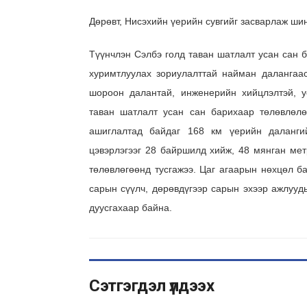
Дөрөвт, Нисэхийн үерийн сувгийг засварлаж ши
Түүнчлэн Сэлбэ голд таван шатлалт усан сан б
хуримтлуулах зориулалттай найман далангаа
шороон далантай, инженерийн хийцлэлтэй, у
таван шатлалт усан сан барихаар төлөвлөлө
ашиглалтад байдаг 168 км үерийн далангий
цэвэрлэгээг 28 байршилд хийж, 48 мянган мет
төлөвлөгөөнд тусгажээ. Цаг агаарын нөхцөл б
сарын сүүлч, дөрөвдүгээр сарын эхээр ажлууды
дуусгахаар байна.
Сэтгэгдэл үлдээх