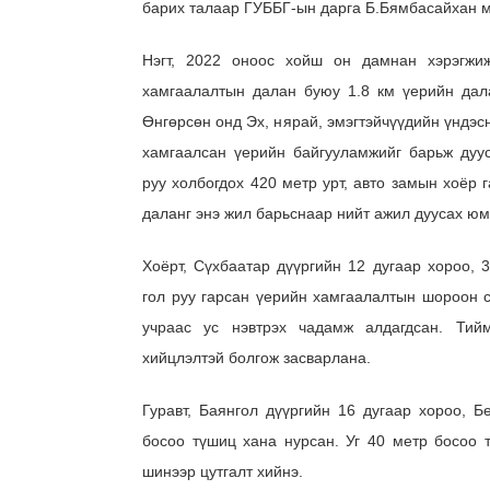
барих талаар ГУББГ-ын дарга Б.Бямбасайхан м
Нэгт, 2022 оноос хойш он дамнан хэрэгжи
хамгаалалтын далан буюу 1.8 км үерийн дала
Өнгөрсөн онд Эх, нярай, эмэгтэйчүүдийн үндэс
хамгаалсан үерийн байгууламжийг барьж дуу
руу холбогдох 420 метр урт, авто замын хоёр 
даланг энэ жил барьснаар нийт ажил дуусах юм
Хоёрт, Сүхбаатар дүүргийн 12 дугаар хороо, 
гол руу гарсан үерийн хамгаалалтын шороон 
учраас ус нэвтрэх чадамж алдагдсан. Тий
хийцлэлтэй болгож засварлана.
Гуравт, Баянгол дүүргийн 16 дугаар хороо, 
босоо түшиц хана нурсан. Уг 40 метр босоо 
шинээр цутгалт хийнэ.