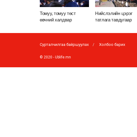
Томуу, томуу төст
Нийслэлийн цэрэг
өвчний халдвар
татлага тавдугаар
нэмэгдэх магадлалтай
сарын 6-наас эхэлн
тул амны хаалт тогтмол
зүүхийг уриаллаа
Сурталчилгаа байршуулах
Холбоо барих
© 2020 -
Ublife.mn