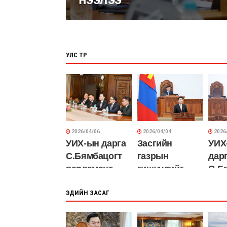
УЛС ТӨР
2026/04/06
2026/04/04
2026
УИХ-ын дарга
Засгийн
УИХ
С.Бямбацогт
газрын
дар
парламент
гишүүдийг
С.Б
дахь таван
томилж,
сон
намын
ЭДИЙН ЗАСАГ
өнөөдрөөс
удирдлагатай
хэмнэлтийн
уулзаж, санал
горимд бүрэн