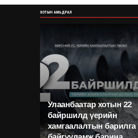
тээврийн
үерийн
хэр
хэрэгсэл
хамгаалалтын
шүү
ХОТЫН АМЬДРАЛ
жолоодсон
барилга
ший
зөрчилд
байгууламж
холбогджээ
барина
Улаанбаатар хотын 22
байршилд үерийн
хамгаалалтын барилга
байгууламж барина