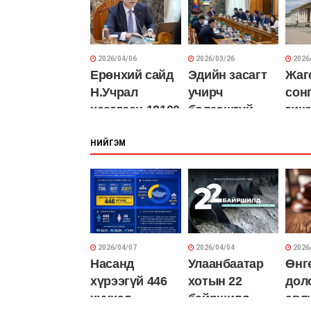
солилцлоо
шилжлээ
2026/04/06
2026/03/26
2026
Ерөнхий сайд
Эдийн засагт
Жаг
Н.Учрал
учирч
сон
хаагдсан 12100
болзошгүй
гиш
дансыг нээлээ
хямралыг
хар
НИЙГЭМ
даван туулах
тоо
арга хэмжээг 6
хуу
чиглэлээр
төс
хэрэгжүүлнэ
авч
2026/04/07
2026/04/04
2026
Насанд
Улаанбаатар
Өнг
хүрээгүй 446
хотын 22
дол
хүүхэд
байршилд
авл