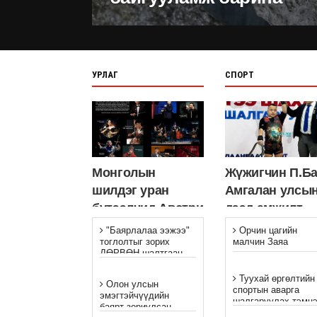
УРЛАГ
СПОРТ
Монголын
Жүжигчин П.Ба
шилдэг уран
Амгалан улсы
бүтээлчид Австри
дээд амжилт
улсыг зорих гэж
тогтоолоо
"Баярлалаа ээжээ"
Орчин цагийн
байна
тоглолтыг зорих
малчин Заяа
ДӨРВӨН шалтгаан
Туухай өргөлтийн
Олон улсын
спортын аварга
эмэгтэйчүүдийн
шалгаруулах тэмц
баярт зориулсан
зохион