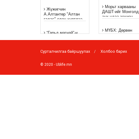
“Баярлалаа ээжээ”
Морьт харвааны
Жүжигчин
ДАШТ-ийг Монголд
А.Алтантөр "Алтан
анх удаа зохион
гадас" одон хүртлээ
байгуулна
МҮБХ: Дөрвөн
“Гарьд магнай”-н
бөхийн сорьцноос
Удвалыг одоо цагт
хориглосон бодис
авчирсан “Задлаагүй
илэрчээ
Сурталчилгаа байршуулах
Холбоо барих
Танилц: Бямба
“Аавдаа бичих
гаригт түр хаах
захидал” уралдаан
замууд
© 2020 -
Ublife.mn
зарлаж байна
“Хүүхэд бүр ялагч
"Шар гэгээ" УСК-ны
Хүүхэд бүр
баг дараагийн киногоо
хамгаалагч” хүүхд
ирэх сард
марафоны
Ч.Ариунзул
“Щелкунчик –
Эверестийн оргилд
Цөмөгч цэрэг ба
гарлаа
хулганы хаан”
хүүхдийн жүжгийг
Фото: Экстрем
Layla: Монгол хэв
спортын талбай
маяг, уртын дуугаа
байгуулагджээ
орчин үеийн